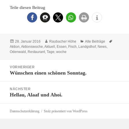
Teile diesen Beitrag
Veröffentlicht
Autor
Kategorien
Schlagwö
28. Januar 2016
Raubacher Höhe
Alte Beiträge
am
Aktion
,
Aktionswoche
,
Aktuell
,
Essen
,
Fisch
,
Landgsthof
,
News
,
Odenwald
,
Restaurant
,
Tage
,
woche
Beitragsnavigation
VORHERIGER
Wünschen einen schönen Sonntag.
Vorheriger
Beitrag:
NÄCHSTER
Hellau, Alaaf und Ahoi.
Nächster
Beitrag:
Datenschutzerklärung
Stolz präsentiert von WordPress