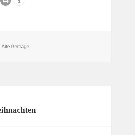
Kategorien
Alte Beiträge
eihnachten