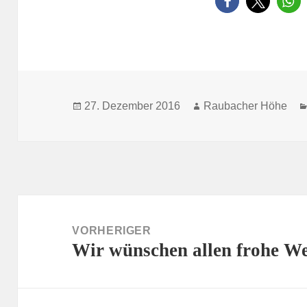
Veröffentlicht
Autor
27. Dezember 2016
Raubacher Höhe
am
Beitragsnavigation
VORHERIGER
Wir wünschen allen frohe W
Vorheriger
Beitrag: