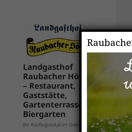
Raubacher
Landgasthof
Raubacher Höhe
– Restaurant,
Gaststätte,
Gartenterrasse,
Biergarten
Ihr Ausflugslokal im Odenwald