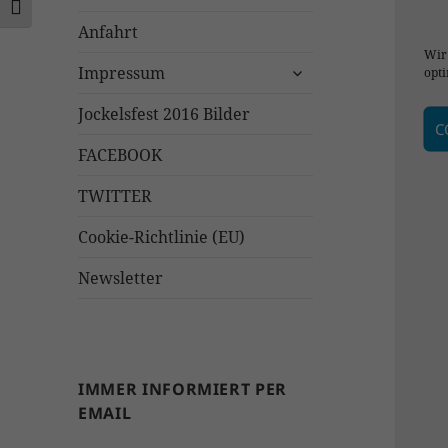
SCHRIFT VERGRÖSSERN
Anfahrt
Wir
untermenü
Impressum
opti
öffnen
Jockelsfest 2016 Bilder
C
FACEBOOK
TWITTER
Cookie-Richtlinie (EU)
Newsletter
IMMER INFORMIERT PER
EMAIL