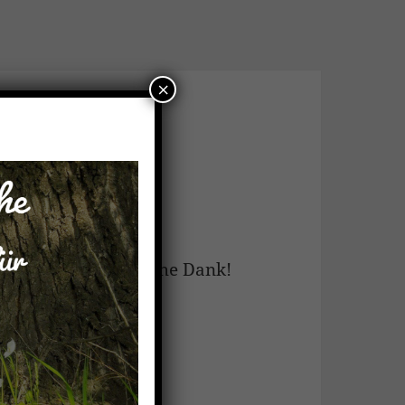
×
henende
er schee…
 ist der Arbeitswoche Dank!
henende.