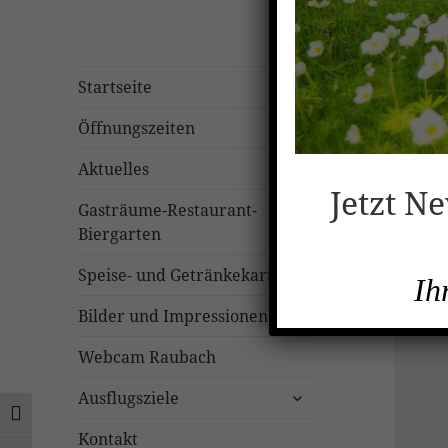
Startseite
Öffnungszeiten
Aktuelles
Jetzt N
Gasträume-Restaurant-
Biergarten
Speise- und Getränkekarte
Ih
Bilder und Impressionen
Webcam Raubach
untermenü
Ausflugsziele
öffnen
UMSCHALTEN AUF HOHE KONTRASTE
Kontakt