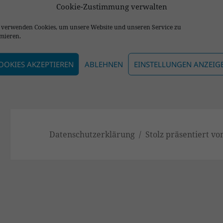
Cookie-Zustimmung verwalten
 verwenden Cookies, um unsere Website und unseren Service zu
NÄCHSTER
mieren.
Spruch zum Wochenende
Nächster
Beitrag:
OOKIES AKZEPTIEREN
ABLEHNEN
EINSTELLUNGEN ANZEIG
Datenschutzerklärung
Stolz präsentiert v