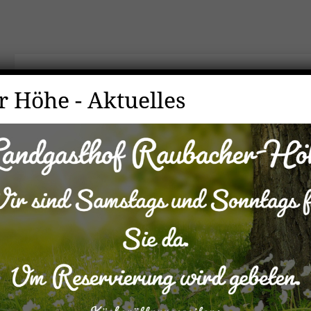
 Höhe - Aktuelles
Spruch zum Woc
Ob Regen oder Schnee bei uns is imm
Drum kommt zu Speis und Trank, dass
Wir wünschen allen ein schönes Woc
Teile diesen Beitrag